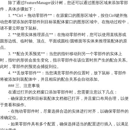
除了通过FeatureManager设计树，您还可以通过图形区域来添加零部
件，具体步骤如下：
1. **Ctrl + 拖动零部件**：在源窗口的图形区域中，按住Ctrl键并拖
动您希望添加的零部件到目标装配体窗口的图形区域中。在拖动过程中，
请不要立即放下鼠标。
2. **使用实体推理原点**：在拖动零部件时，您可以使用直线形或
圆形边线、临时轴、顶点、平面或圆柱/圆锥面等实体来推理装配体的原
点。
3. **配合关系预览**：当您的指针移动到另一个零部件的实体上
时，指针的形状会发生变化，指示零部件在该位置时所产生的配合关系。
此时，零部件的预览会捕捉到位。
4. **丢放零部件**：当您满意零部件的位置时，放下鼠标，零部件
将被添加到装配体中，并且相应的配合关系会自动添加。
### 三、注意事项
在通过打开的文档窗口添加零部件时，您需要注意以下几点：
- 确保源文档和目标装配体文档都已打开，并且窗口布局合理，以便
于查看和操作。
- 在拖动零部件时，尽量选择合适的实体进行对齐，以确保零部件的
准确定位。
- 如果零部件具有多个配置，确保选择适当的配置进行插入，以满足