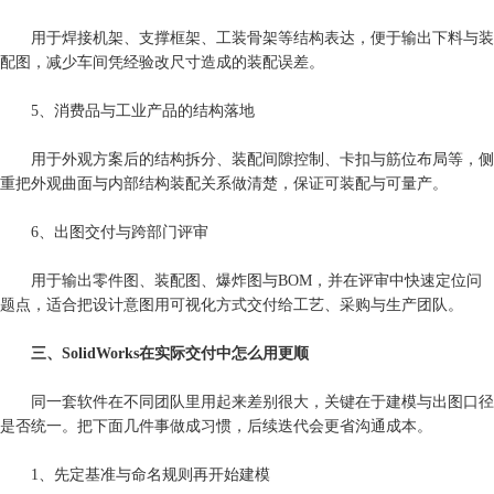
用于焊接机架、支撑框架、工装骨架等结构表达，便于输出下料与装
配图，减少车间凭经验改尺寸造成的装配误差。
5、消费品与工业产品的结构落地
用于外观方案后的结构拆分、装配间隙控制、卡扣与筋位布局等，侧
重把外观曲面与内部结构装配关系做清楚，保证可装配与可量产。
6、出图交付与跨部门评审
用于输出零件图、装配图、爆炸图与BOM，并在评审中快速定位问
题点，适合把设计意图用可视化方式交付给工艺、采购与生产团队。
三、SolidWorks在实际交付中怎么用更顺
同一套软件在不同团队里用起来差别很大，关键在于建模与出图口径
是否统一。把下面几件事做成习惯，后续迭代会更省沟通成本。
1、先定基准与命名规则再开始建模