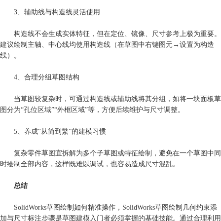
3、辅助线与构造线灵活使用
构造线不会生成实体特征，但在定位、镜像、尺寸参考上极为重要。
建议绘制主轴、中心线均使用构造线（在草图中右键图元→设置为构造
线）。
4、合理分组草图结构
当草图较复杂时，可通过构造线或辅助线将其分组，如将一块面板草
图分为“孔位区域”“外框区域”等，方便后续维护与尺寸调整。
5、养成“从简到繁”的建模习惯
复杂零件草图宜拆解为多个子草图或特征绘制，避免在一个草图中同
时绘制全部内容，这样既难以调试，也容易造成尺寸混乱。
总结
SolidWorks草图绘制如何精准操作，SolidWorks草图绘制几何约束添
加与尺寸标注步骤是草图建模入门者必须掌握的基础技能。通过合理利用