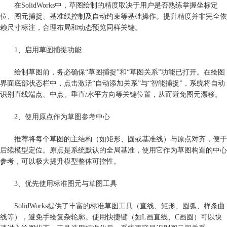
在SolidWorks中，草图绘制的精度取决于用户是否熟练掌握坐标定
位、图元捕捉、基准线控制及自动约束等基础操作。提升精度并非完全依
赖尺寸标注，合理布局和动态预览同样关键。
1、启用草图捕捉功能
绘制草图前，务必确保“草图捕捉”和“草图关系”功能已打开。在绘图
界面底部状态栏中，点击激活“自动添加关系”与“智能捕捉”，系统将自动
识别直线端点、中点、垂直/水平方向等关键位置，从而避免图元漂移。
2、使用原点作为草图参考中心
推荐将每个草图的主结构（如矩形、圆或基准线）与原点对齐，便于
后续模型定位。原点是系统默认的全局基准，使用它作为草图构造的中心
参考，可以极大提升模型整体可控性。
3、优先使用标准图元与草图工具
SolidWorks提供了丰富的标准草图工具（直线、矩形、圆弧、样条曲
线等），避免手绘复杂轮廓。使用快捷键（如L画直线、C画圆）可以快