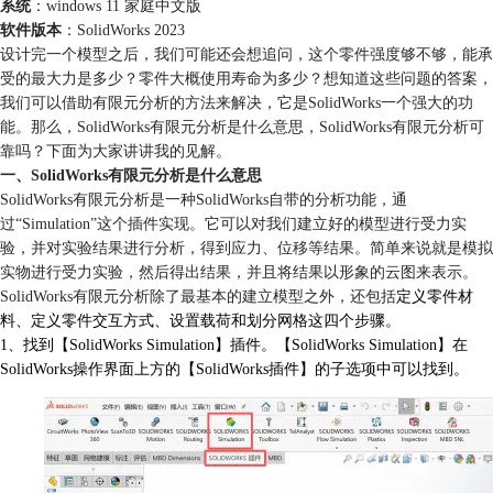
系统
：windows 11 家庭中文版
软件版本
：SolidWorks 2023
设计完一个模型之后，我们可能还会想追问，这个零件强度够不够，能承
受的最大力是多少？零件大概使用寿命为多少？想知道这些问题的答案，
我们可以借助有限元分析的方法来解决，它是SolidWorks一个强大的功
能。那么，SolidWorks有限元分析是什么意思，SolidWorks有限元分析可
靠吗？下面为大家讲讲我的见解。
一、SolidWorks有限元分析是什么意思
SolidWorks有限元分析是一种SolidWorks自带的分析功能，通
过“Simulation”这个插件实现。它可以对我们建立好的模型进行受力实
验，并对实验结果进行分析，得到应力、位移等结果。简单来说就是模拟
实物进行受力实验，然后得出结果，并且将结果以形象的云图来表示。
SolidWorks有限元分析除了最基本的建立模型之外，还包括
定义零件材
料、定义零件交互方式、设置载荷和划分网格这四个步骤。
1、找到【SolidWorks Simulation】插件。【SolidWorks Simulation】在
SolidWorks操作界面上方的【SolidWorks插件】的子选项中可以找到。