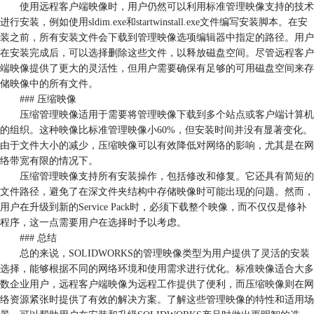
使用远程客户端映像时，用户仍然可以利用标准管理映像支持的技术
进行安装，例如使用sldim.exe和startwinstall.exe文件编写安装脚本。在安
装之前，所有安装文件会下载到管理映像选项编辑器中指定的路径。用户
在安装完成后，可以选择删除这些文件，以释放磁盘空间。尽管远程客户
端映像提供了更大的灵活性，但用户需要确保有足够的可用磁盘空间来存
储映像中的所有文件。
### 压缩映像
压缩管理映像适用于需要将管理映像下载到多个站点或客户端计算机
的组织。这种映像比标准管理映像小60%，但安装时间并没有显著变化。
由于文件大小的减少，压缩映像可以有效降低对网络的影响，尤其是在网
络带宽有限的情况下。
压缩管理映像支持所有安装操作，包括修改和修复。它还具有简短的
文件路径，避免了在深文件夹结构中存储映像时可能出现的问题。然而，
用户在升级到新的Service Pack时，必须下载整个映像，而不仅仅是修补
程序，这一点需要用户在选择时予以考虑。
### 总结
总的来说，SOLIDWORKS的管理映像类型为用户提供了灵活的安装
选择，能够根据不同的网络环境和使用需求进行优化。标准映像适合大多
数企业用户，远程客户端映像为远程工作提供了便利，而压缩映像则在网
络资源紧张时提供了有效的解决方案。了解这些管理映像的特性和适用场